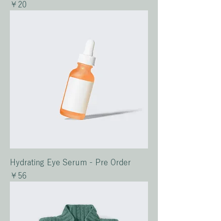
価格
￥20
Hydrating Eye Serum - Pre Order
価格
￥56