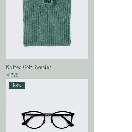
Knitted Golf Sweater
価格
￥275
New