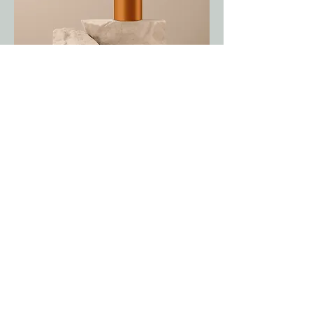
Stainless Steel Water Bottle
価格
￥199