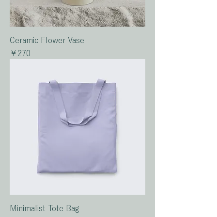
Ceramic Flower Vase
価格
￥270
Minimalist Tote Bag