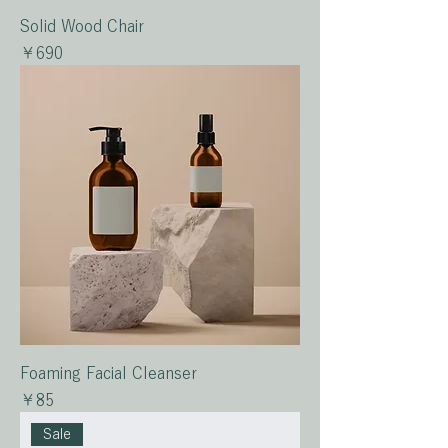
Solid Wood Chair
価格
￥690
Foaming Facial Cleanser
価格
￥85
Sale