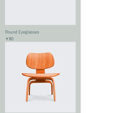
Round Eyeglasses
価格
￥80