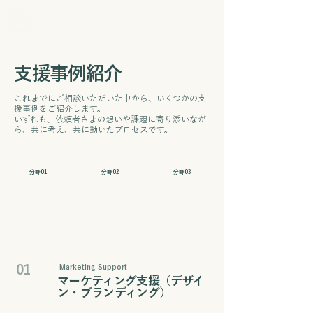
経営支援の伴走者 石井翔大
支援事例紹介
​これまでにご相談いただいた中から、いくつかの支
援事例をご紹介します。
いずれも、依頼者さまの想いや課題に寄り添いなが
ら、共に考え、共に動いたプロセスです。
​分野01
​分野02
​分野03
​マーケティング
​財務に関する
​生産性向上
​支援
​支援
​支援
01
Marketing Support
​マーケティング支援（デザイ
ン・ブランディング）