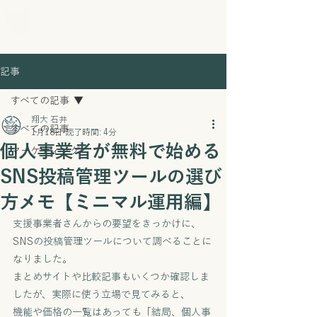
経営支援の伴走者 石井翔大
記事
すべての記事
翔大 石井
すべての記事
1月18日
読了時間: 4分
個人事業者が無料で始める
マーケティング
SNS投稿管理ツールの選び
方メモ【ミニマル運用編】
支援事業者さんからの要望をきっかけに、
SNSの投稿管理ツールについて調べることに
なりました。
まとめサイトや比較記事もいくつか確認しま
したが、実際に使う立場で見てみると、
機能や価格の一覧はあっても「結局、個人事